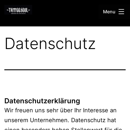
Skip
Menu
to
content
TattooSoul
Datenschutz
Datenschutzerklärung
Wir freuen uns sehr über Ihr Interesse an
unserem Unternehmen. Datenschutz hat
einen besonders hohen Stellenwert für die