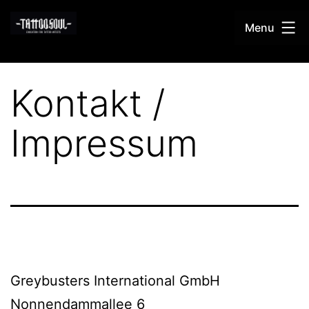
Skip
Menu
to
content
TattooSoul
Kontakt /
Impressum
Greybusters International GmbH
Nonnendammallee 6